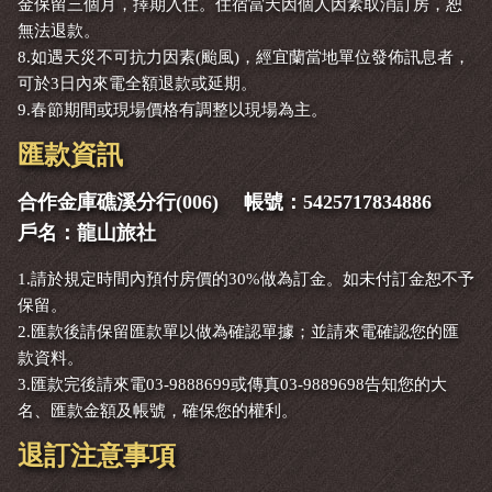
金保留三個月，擇期入住。住宿當天因個人因素取消訂房，恕
無法退款。
8.如遇天災不可抗力因素(颱風)，經宜蘭當地單位發佈訊息者，
可於3日內來電全額退款或延期。
9.春節期間或現場價格有調整以現場為主。
匯款資訊
合作金庫礁溪分行(006) 帳號：5425717834886
戶名：龍山旅社
1.請於規定時間內預付房價的30%做為訂金。如未付訂金恕不予
保留。
2.匯款後請保留匯款單以做為確認單據；並請來電確認您的匯
款資料。
3.匯款完後請來電03-9888699或傳真03-9889698告知您的大
名、匯款金額及帳號，確保您的權利。
退訂注意事項