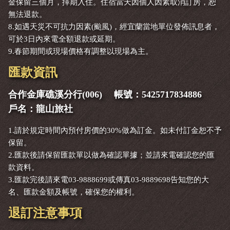
金保留三個月，擇期入住。住宿當天因個人因素取消訂房，恕
無法退款。
8.如遇天災不可抗力因素(颱風)，經宜蘭當地單位發佈訊息者，
可於3日內來電全額退款或延期。
9.春節期間或現場價格有調整以現場為主。
匯款資訊
合作金庫礁溪分行(006) 帳號：5425717834886
戶名：龍山旅社
1.請於規定時間內預付房價的30%做為訂金。如未付訂金恕不予
保留。
2.匯款後請保留匯款單以做為確認單據；並請來電確認您的匯
款資料。
3.匯款完後請來電03-9888699或傳真03-9889698告知您的大
名、匯款金額及帳號，確保您的權利。
退訂注意事項